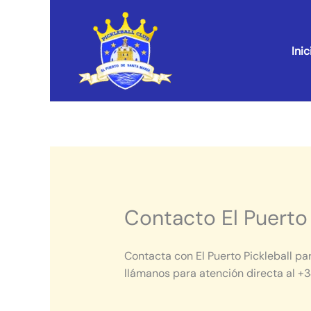
Ir
al
contenido
Inic
Contacto El Puerto 
Contacta con El Puerto Pickleball pa
llámanos para atención directa al +