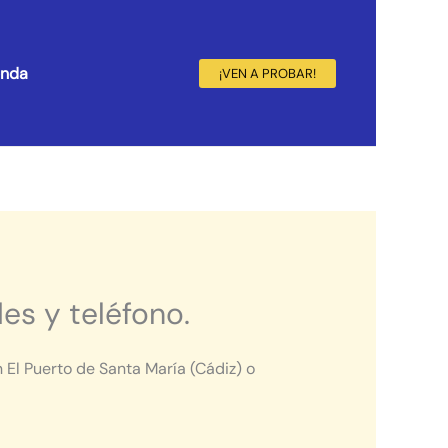
enda
¡VEN A PROBAR!
des y teléfono.
 El Puerto de Santa María (Cádiz) o