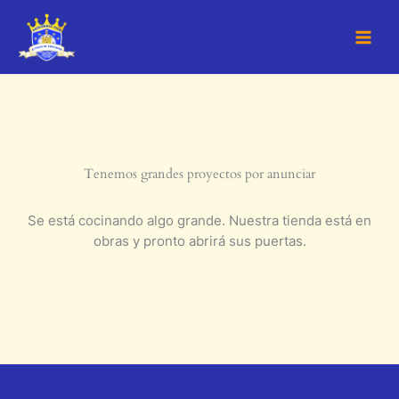
Ir
al
contenido
Tenemos grandes proyectos por anunciar
Se está cocinando algo grande. Nuestra tienda está en
obras y pronto abrirá sus puertas.