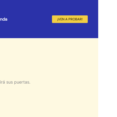
enda
¡VEN A PROBAR!
irá sus puertas.