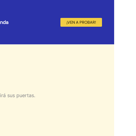
enda
¡VEN A PROBAR!
irá sus puertas.